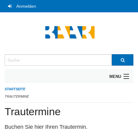
Navigation
Anmelden
überspringen
Suche
MENU
STARTSEITE
UNTERNEHMERFRÜHSTÜCK
TRAUTERMINE
BIBLIOTHEK
Trautermine
TRAUTERMINE
Buchen Sie hier Ihren Trautermin.