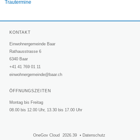
Trautermine
KONTAKT
Einwohnergemeinde Baar
Rathausstrasse 6
6340 Baar
+41 41 769 01 11
einwohnergemeinde@baar.ch
ÖFFNUNGSZEITEN
Montag bis Freitag
08.00 bis 12.00 Uhr, 13.30 bis 17.00 Uhr
OneGov Cloud
(External
2026.39
(External
Datenschutz
(External