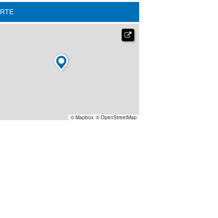
ARTE

© Mapbox
© OpenStreetMap