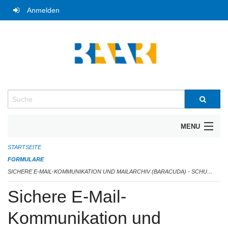
Navigation
Anmelden
überspringen
Suche
MENU
STARTSEITE
UNTERNEHMERFRÜHSTÜCK
FORMULARE
BIBLIOTHEK
SICHERE E-MAIL-KOMMUNIKATION UND MAILARCHIV (BARACUDA) - SCHULUNG VOM 23. JUNI 2025
Sichere E-Mail-
TRAUTERMINE
Kommunikation und