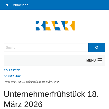
Navigation
Anmelden
überspringen
Suche
MENU
STARTSEITE
UNTERNEHMERFRÜHSTÜCK
FORMULARE
BIBLIOTHEK
UNTERNEHMERFRÜHSTÜCK 18. MÄRZ 2026
Unternehmerfrühstück 18.
TRAUTERMINE
März 2026